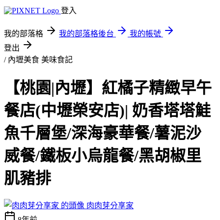
登入
我的部落格
我的部落格後台
我的帳號
登出
/ 內壢美食
美味食記
【桃園|內壢】紅橘子精緻早午
餐店(中壢榮安店)| 奶香塔塔鮭
魚千層堡/深海豪華餐/薯泥沙
威餐/鐵板小烏龍餐/黑胡椒里
肌豬排
肉肉芽分享家
8年前