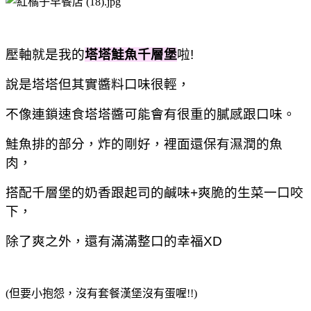
壓軸就是我的
塔塔鮭魚千層堡
啦!
說是塔塔但其實醬料口味很輕，
不像連鎖速食塔塔醬可能會有很重的膩感跟口味。
鮭魚排的部分，炸的剛好，裡面還保有濕潤的魚
肉，
搭配千層堡的奶香跟起司的鹹味+爽脆的生菜一口咬
下，
除了爽之外，還有滿滿整口的幸福XD
(但要小抱怨，沒有套餐漢堡沒有蛋喔!!)