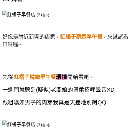
好像是附近新開的店家 -
紅橘子精緻早午餐
來試試看
，
口味囉~
先從
環境
開始看吧~
紅橘子精緻早午餐
一進門就聽到(疑似)老闆娘的溫柔招呼聲音XD
跟粗曠如男子的肉芽我真是天差地別阿QQ
.