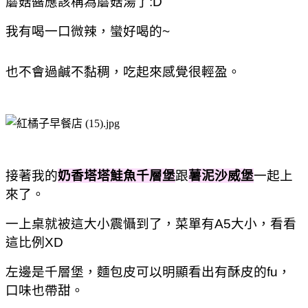
蘑菇醬應該稱為蘑菇湯了:D
我有喝一口微辣，蠻好喝的~
也不會過鹹不黏稠，吃起來感覺很輕盈。
接著我的
奶香塔塔鮭魚千層堡
跟
薯泥沙威堡
一起上
來了。
一上桌就被這大小震懾到了，菜單有A5大小，看看
這比例XD
左邊是千層堡，麵包皮可以明顯看出有酥皮的fu，
口味也帶甜。