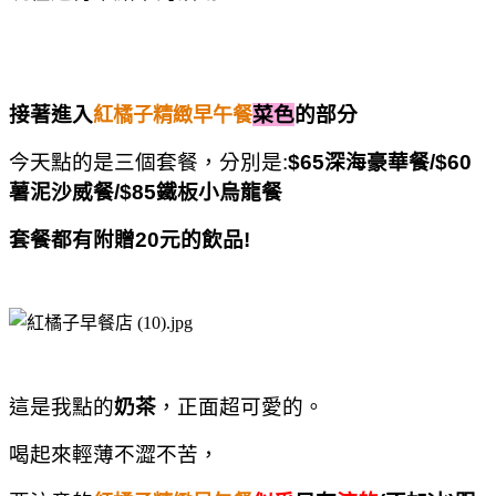
接著進入
菜色
的部分
紅橘子精緻早午餐
今天點的是三個套餐，分別是:
$65深海豪華餐/$60
薯泥沙威餐/$85鐵板小烏龍餐
套餐都有附贈20元的飲品!
這是我點的
奶茶
，正面超可愛的。
喝起來輕薄不澀不苦，