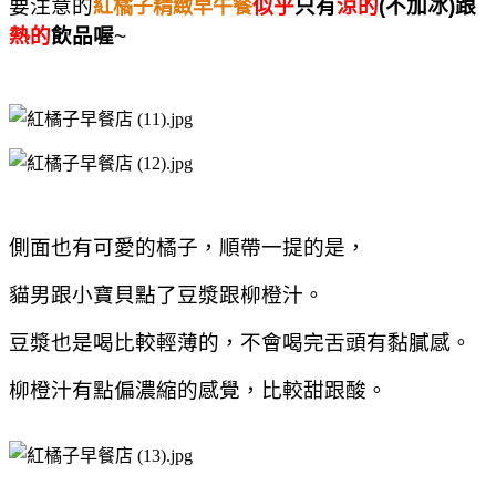
要注意的
似乎
只有
涼的
(不加冰)跟
紅橘子精緻早午餐
熱的
飲品喔
~
側面也有可愛的橘子，順帶一提的是，
貓男跟小寶貝點了豆漿跟柳橙汁。
豆漿也是喝比較輕薄的，不會喝完舌頭有黏膩感。
柳橙汁有點偏濃縮的感覺，比較甜跟酸。