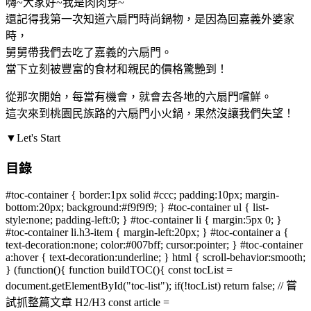
嗨~大家好~我是肉肉芽~
還記得我第一次知道六扇門時尚鍋物，是因為回嘉義外婆家
時，
舅舅帶我們去吃了嘉義的六扇門。
當下立刻被豐富的食材和親民的價格驚艷到！
從那次開始，每當有機會，就會去各地的六扇門嚐鮮。
這次來到桃園民族路的六扇門小火鍋，果然沒讓我們失望！
▼Let's Start
目錄
#toc-container { border:1px solid #ccc; padding:10px; margin-
bottom:20px; background:#f9f9f9; } #toc-container ul { list-
style:none; padding-left:0; } #toc-container li { margin:5px 0; }
#toc-container li.h3-item { margin-left:20px; } #toc-container a {
text-decoration:none; color:#007bff; cursor:pointer; } #toc-container
a:hover { text-decoration:underline; } html { scroll-behavior:smooth;
} (function(){ function buildTOC(){ const tocList =
document.getElementById("toc-list"); if(!tocList) return false; // 嘗
試抓整篇文章 H2/H3 const article =