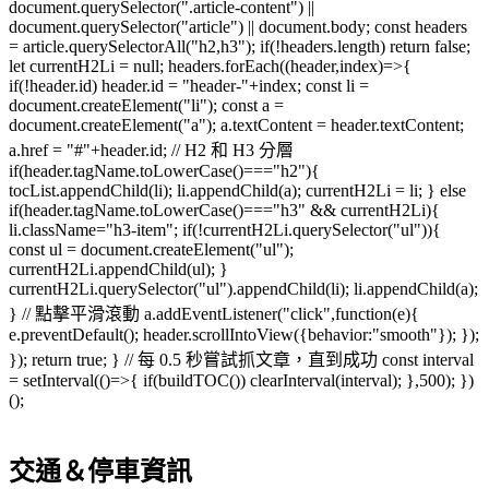
document.querySelector(".article-content") ||
document.querySelector("article") || document.body; const headers
= article.querySelectorAll("h2,h3"); if(!headers.length) return false;
let currentH2Li = null; headers.forEach((header,index)=>{
if(!header.id) header.id = "header-"+index; const li =
document.createElement("li"); const a =
document.createElement("a"); a.textContent = header.textContent;
a.href = "#"+header.id; // H2 和 H3 分層
if(header.tagName.toLowerCase()==="h2"){
tocList.appendChild(li); li.appendChild(a); currentH2Li = li; } else
if(header.tagName.toLowerCase()==="h3" && currentH2Li){
li.className="h3-item"; if(!currentH2Li.querySelector("ul")){
const ul = document.createElement("ul");
currentH2Li.appendChild(ul); }
currentH2Li.querySelector("ul").appendChild(li); li.appendChild(a);
} // 點擊平滑滾動 a.addEventListener("click",function(e){
e.preventDefault(); header.scrollIntoView({behavior:"smooth"}); });
}); return true; } // 每 0.5 秒嘗試抓文章，直到成功 const interval
= setInterval(()=>{ if(buildTOC()) clearInterval(interval); },500); })
();
交通＆停車資訊