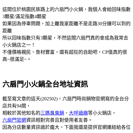
這間位於桃園民族路上的六扇門小火鍋，我個人會給回味指數
3顆星/滿足指數4顆星
如果因為停車問題，加上離我家距離不是走路30分鐘可以到的
距離
所以回味指數只有3顆星，不然這間六扇門真的會成為我常去
小火鍋店之一！
不僅價格親民、食材豐富，還有超狂的自助吧，CP值真的很
高~很滿足~。
六扇門小火鍋全台地址資訊
截至寫文章的這天(202502)，六扇門時尚鍋物官網寫的全台分
店共有94間，
相較於其他知名的
三媽臭臭鍋
、
大呼過癮
等小火鍋店，
六扇門官網
資訊相對完善且對使用者友善。
因為分店數量資訊過於龐大，下面我還是提供官網連結給各位