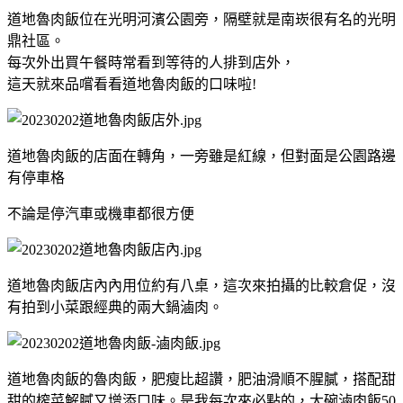
道地魯肉飯位在光明河濱公園旁，隔壁就是南崁很有名的光明
鼎社區。
每次外出買午餐時常看到等待的人排到店外，
這天就來品嚐看看道地魯肉飯的口味啦!
道地魯肉飯的店面在轉角，一旁雖是紅線，但對面是公園路邊
有停車格
不論是停汽車或機車都很方便
道地魯肉飯店內內用位約有八桌，這次來拍攝的比較倉促，沒
有拍到小菜跟經典的兩大鍋滷肉。
道地魯肉飯的魯肉飯，肥瘦比超讚，肥油滑順不腥膩，搭配甜
甜的榨菜解膩又增添口味。是我每次來必點的，大碗滷肉飯50