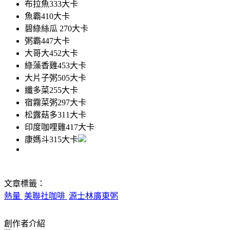
布拉魚333大卡
魚霸410大卡
碧綠絲瓜 270大卡
粥霸447大卡
大哥大452大卡
綠藻香雞453大卡
大片子粥505大卡
纖多菜255大卡
宿霧菜粥297大卡
松露菇多311大卡
印度咖哩雞417大卡
康媽斗315大卡
文章標籤：
熱量
美聯社咖啡
源士林廣東粥
創作者介紹